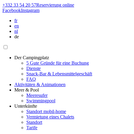
+332 33 54 20 57
Reservierung
online
Facebook
Instagram
fr
en
nl
de
Der Campingplatz
5 Gute Gründe für eine Buchung
Dienste
Snack-Bar & Lebensmittelgeschäft
FAQ
Aktivitäten & Animationen
Meer & Pool
Meeresufer
Swimmingpool
Unterkünfte
Standort mobil-home
Vermietung eines Chalets
Standort
Tarife