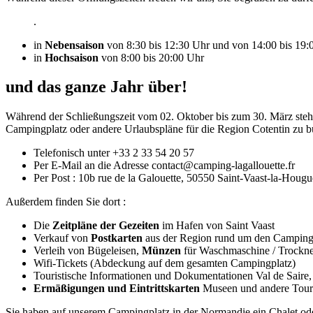
.
in
Nebensaison
von 8:30 bis 12:30 Uhr und von 14:00 bis 19:
in
Hochsaison
von 8:00 bis 20:00 Uhr
und das ganze Jahr über!
Während der Schließungszeit vom 02. Oktober bis zum 30. März stehe
Campingplatz oder andere Urlaubspläne für die Region Cotentin zu b
Telefonisch unter +33 2 33 54 20 57
Per E-Mail an die Adresse contact@camping-lagallouette.fr
Per Post : 10b rue de la Galouette, 50550 Saint-Vaast-la-Hougu
Außerdem finden Sie dort :
Die
Zeitpläne der Gezeiten
im Hafen von Saint Vaast
Verkauf von
Postkarten
aus der Region rund um den Camping
Verleih von Bügeleisen,
Münzen
für Waschmaschine / Trockne
Wifi-Tickets (Abdeckung auf dem gesamten Campingplatz)
Touristische Informationen und Dokumentationen Val de Sair
Ermäßigungen und Eintrittskarten
Museen und andere Touri
Sie haben auf unserem Campingplatz in der Normandie ein Chalet ode