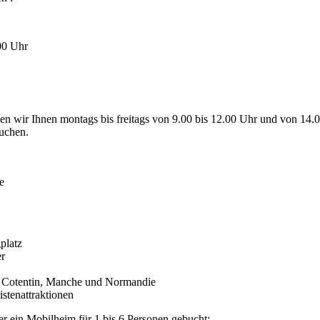
00 Uhr
n wir Ihnen montags bis freitags von 9.00 bis 12.00 Uhr und von 14.0
uchen.
e
platz
r
e, Cotentin, Manche und Normandie
stenattraktionen
r ein Mobilheim für 1 bis 6 Personen gebucht: