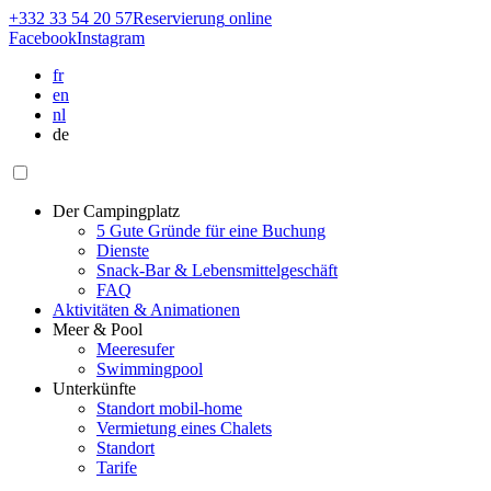
+332 33 54 20 57
Reservierung
online
Facebook
Instagram
fr
en
nl
de
Der Campingplatz
5 Gute Gründe für eine Buchung
Dienste
Snack-Bar & Lebensmittelgeschäft
FAQ
Aktivitäten & Animationen
Meer & Pool
Meeresufer
Swimmingpool
Unterkünfte
Standort mobil-home
Vermietung eines Chalets
Standort
Tarife