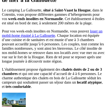
de mer à la Gallouette
Le camping La Gallouette,
situé à Saint-Vaast la Hougue
, dans le
Cotentin, vous propose différentes gammes d’hébergements pour
vos
week-ends insolites en Normandie
. Cet établissement 4 étoiles
est situé en bord de mer, à seulement 200 mètres de la plage.
Pour vos week-ends insolites en Normandie, vous pouvez
louer un
mobil-home équipé à La Gallouette
. Chaque location est équipée
d’une cuisine et de sanitaires et est munie d’une à 3 chambres
pouvant accueillir jusqu’à 6 personnes. Les couples, tout comme les
familles nombreuses, y sont ainsi les bienvenus. Le côté insolite de
nos mobil-homes se retrouve dans nos locatifs avec vue mer ou avec
vue sur le fort de la Hougue. Rien de tel pour se reposer après une
longue journée à découvrir notre région.
L’établissement propose également des
chalets dotés de 2 ou de 3
chambres
et qui ont une capacité d’accueil de 4 à 6 personnes. Le
charme authentique des chalets en bois de La Gallouette séduit les
campeurs qui souhaitent passer un séjour dans un
locatif atypique
,
et
très confortable
.