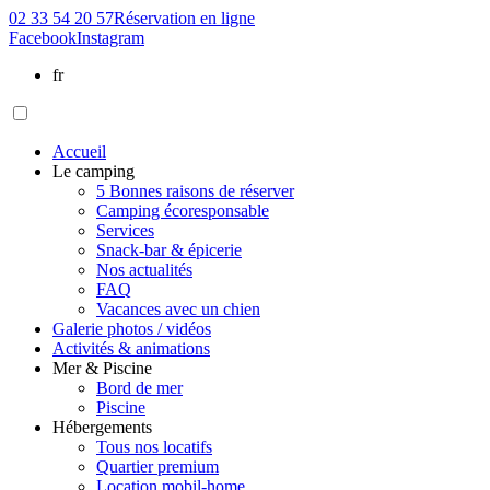
02 33 54 20 57
Réservation
en ligne
Facebook
Instagram
fr
Accueil
Le camping
5 Bonnes raisons de réserver
Camping écoresponsable
Services
Snack-bar & épicerie
Nos actualités
FAQ
Vacances avec un chien
Galerie photos / vidéos
Activités & animations
Mer & Piscine
Bord de mer
Piscine
Hébergements
Tous nos locatifs
Quartier premium
Location mobil-home