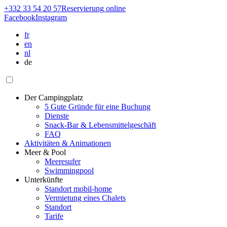
+332 33 54 20 57
Reservierung
online
Facebook
Instagram
fr
en
nl
de
Der Campingplatz
5 Gute Gründe für eine Buchung
Dienste
Snack-Bar & Lebensmittelgeschäft
FAQ
Aktivitäten & Animationen
Meer & Pool
Meeresufer
Swimmingpool
Unterkünfte
Standort mobil-home
Vermietung eines Chalets
Standort
Tarife